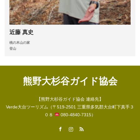
近藤 真史
桃の木山の家
登山
熊野大杉谷ガイド協会
【熊野大杉谷ガイド協会 連絡先】
Verde大台ツーリズム（〒519-2501 三重県多気郡大台町下真手３
０８
080-4840-7315）
Facebook
Instagram
RSS