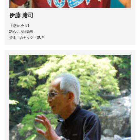
伊藤 庸司
【協会 会長】
語らいの里噺野
登山・カヤック・SUP