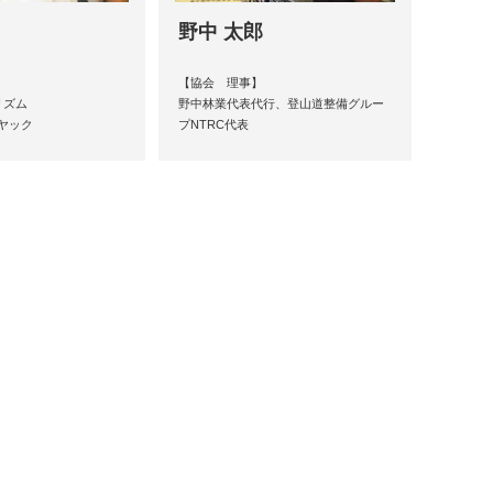
野中 太郎
【協会 理事】
リズム
野中林業代表代行、登山道整備グルー
ヤック
プNTRC代表