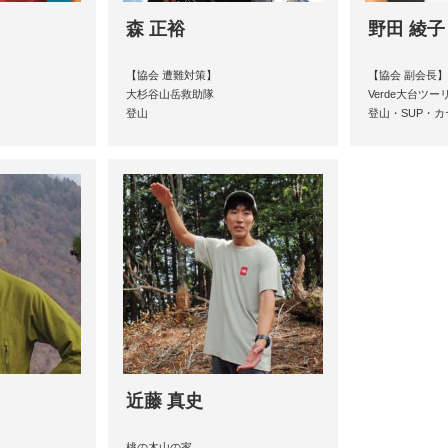
森 正裕
野田 綾子
【協会 遭難対策】
【協会 副会長】
大杉谷山岳救助隊
Verde大台ツー
登山
登山・SUP・カ
近藤 真史
桃の木山の家