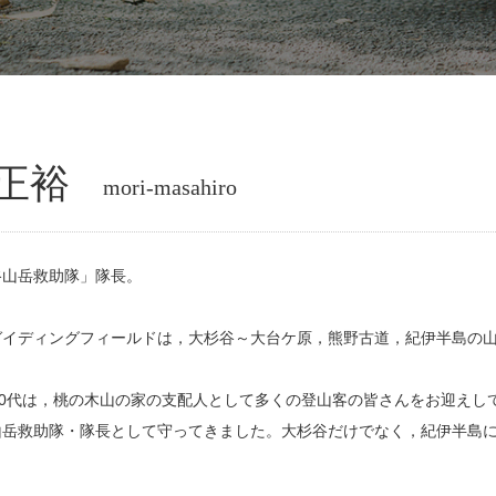
 正裕
mori-masahiro
谷山岳救助隊」隊長。
ガイディングフィールドは，大杉谷～大台ケ原，熊野古道，紀伊半島の
・30代は，桃の木山の家の支配人として多くの登山客の皆さんをお迎え
山岳救助隊・隊長として守ってきました。大杉谷だけでなく，紀伊半島に