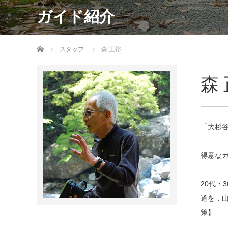
ガイド紹介
ホーム
スタッフ
森 正裕
森
「大杉
得意な
20代
道を，
策】