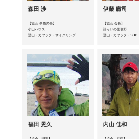
森田 渉
伊藤 庸司
【協会 事務局長】
【協会 会長】
小山ハウス
語らいの里噺野
登山・カヤック・サイクリング
登山・カヤック・SUP
福田 晃久
内山 佳和
【協会 理事】
【協会 監査】