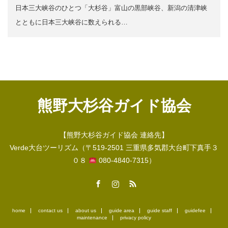
日本三大峡谷のひとつ「大杉谷」富山の黒部峡谷、新潟の清津峡
とともに日本三大峡谷に数えられる…
熊野大杉谷ガイド協会
【熊野大杉谷ガイド協会 連絡先】
Verde大台ツーリズム（〒519-2501 三重県多気郡大台町下真手３
０８
080-4840-7315）
Facebook
Instagram
RSS
home
contact us
about us
guide area
guide staff
guidefee
maintenance
privacy policy